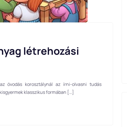
nyag létrehozási
az óvodás korosztálynál az írni-olvasni tudás
 kisgyermek klasszikus formában […]