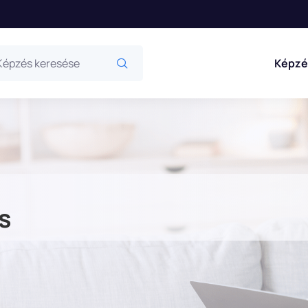
Képzé
s