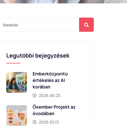
Legutóbbi bejegyzések
Emberközpontú
értékelés az AI
korában
2026.06.23.
Ősember Projekt az
óvodában
2026.02.13.