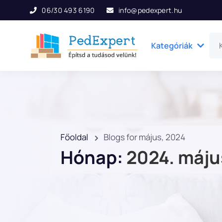
06/30 493 6190
info@pedexpert.hu
Kategóriák
Főoldal
Blogs for május, 2024
Hónap:
2024. máju