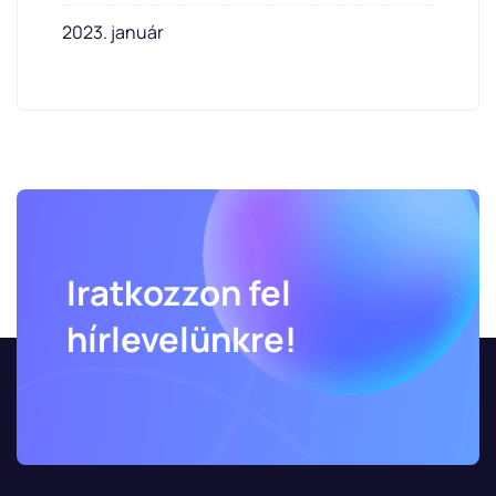
2023. január
Iratkozzon fel
hírlevelünkre!