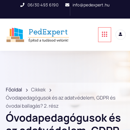
06/30 493 6190
info@pedexpert.hu
Főoldal
Cikkek
Óvodapedagógusok és az adatvédelem, GDPR és
óvodai ballagás? 2. rész
Óvodapedagógusok és