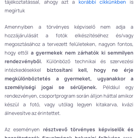
tájékoztatással, ahogy azt a
korábbi cikkünkben
is
megírtuk
Amennyiben a törvényes képviselő nem adja a
hozzájárulását a fotók elkészítéséhez és/vagy
megosztásához a tervezett felületeken, nagyon fontos,
hogy ettől
a gyermekek nem zárhatók ki semmilyen
rendezvényből.
Különböző technikai és szervezési
intézkedésekkel
biztosítani kell, hogy ne érje
megkülönböztetés a gyermeket, ugyanakkor a
személyiségi jogai se sérüljenek.
Például egy
rendezvényen, csoportprogram során álljon háttal amikor
készül a fotó, vagy utólag legyen kitakarva, kvázi
álnevesítve az érintettet.
Az eseményen
résztvevő törvényes képviselők és
hozzátartozók figyelmének helyszíni
felhívása
arra,