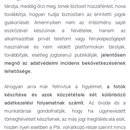
tárolja, meddig őrzi meg, kinek biztosít hozzáférést, hova
továbbítja, hogyan tudja biztosítani az érintetti jogok
gyakorlását. Amennyiben nem az intézmény saját
eszközével készülnek a felvételek, hanem az
alkalmazottak privát telefont vagy fényképezőgépet
használnak és nem védett platformokon tárolják,
továbbítják, esetleg jogtalanul publikálják,
jelentősen
megnő az adatvédelmi incidens bekövetkezésének
lehetősége.
Ahogyan arra már felhívtuk a figyelmet,
a fotók
készítése és azok közzététele két különböző
adatkezelési folyamatnak számít.
Az óvoda és a
munkatársai gondolhatják, hogy ha úgynevezett
tömegfelvételt készítenek, az más jogi megítélés alá esik,
hiszen ilyen esetben a Ptk. vonatkozó része szerint nincs