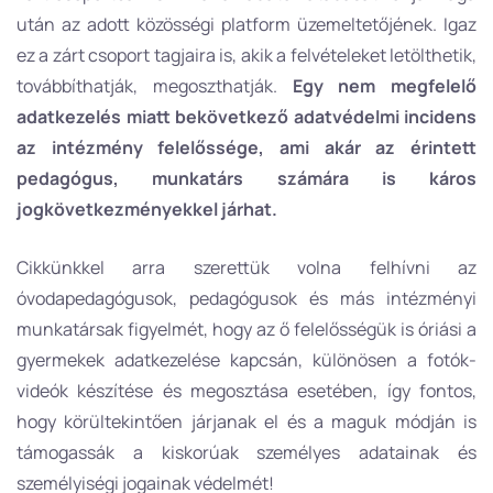
után az adott közösségi platform üzemeltetőjének. Igaz
ez a zárt csoport tagjaira is, akik a felvételeket letölthetik,
továbbíthatják, megoszthatják.
Egy nem megfelelő
adatkezelés miatt bekövetkező adatvédelmi incidens
az intézmény felelőssége, ami akár az érintett
pedagógus, munkatárs számára is káros
jogkövetkezményekkel
járhat.
Cikkünkkel arra szerettük volna felhívni az
óvodapedagógusok, pedagógusok és más intézményi
munkatársak figyelmét, hogy az ő felelősségük is óriási a
gyermekek adatkezelése kapcsán, különösen a fotók-
videók készítése és megosztása esetében, így fontos,
hogy körültekintően járjanak el és a maguk módján is
támogassák a kiskorúak személyes adatainak és
személyiségi jogainak védelmét!