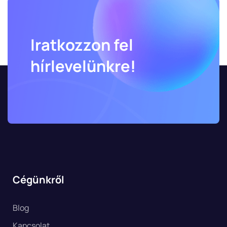
Iratkozzon fel
hírlevelünkre!
Cégünkről
Blog
Kapcsolat