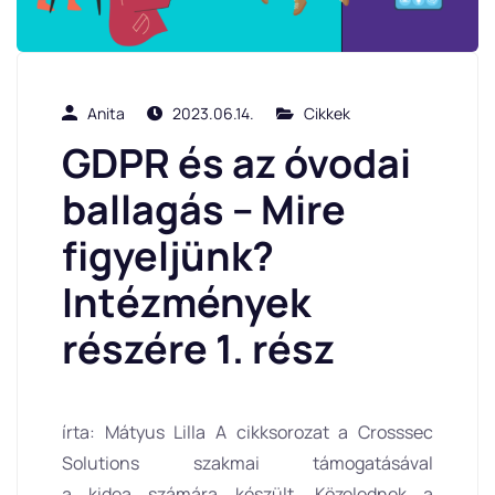
Anita
2023.06.14.
Cikkek
GDPR és az óvodai
ballagás – Mire
figyeljünk?
Intézmények
részére 1. rész
írta: Mátyus Lilla A cikksorozat a Crosssec
Solutions szakmai támogatásával
a kidea számára készült. Közelednek a