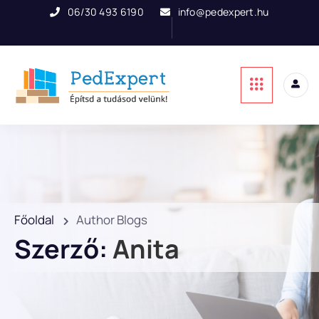
06/30 493 6190
info@pedexpert.hu
Főoldal
Author Blogs
Szerző:
Anita