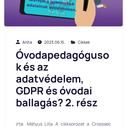
Anita
2023.06.15.
Cikkek
Óvodapedagóguso
k és az
adatvédelem,
GDPR és óvodai
ballagás? 2. rész
írta: Mátyus Lilla A cikksorozat a Crosssec